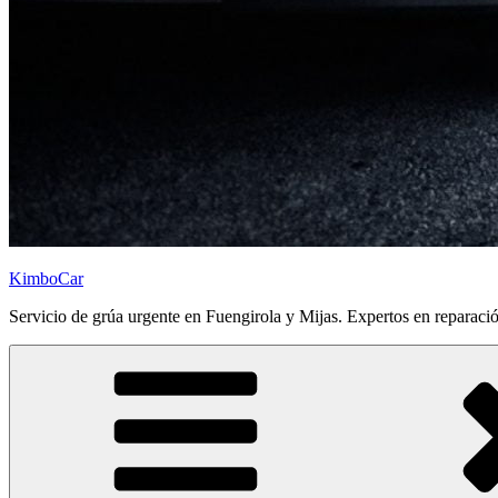
KimboCar
Servicio de grúa urgente en Fuengirola y Mijas. Expertos en reparaci